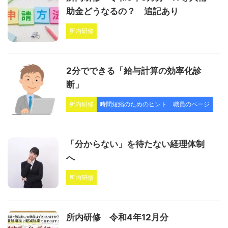
助金どうなるの？ 追記あり
所内研修
2分でできる「給与計算の効率化診
断」
所内研修
時間短縮のためのヒント
職員のページ
「分からない」を待たない経理体制
へ
所内研修
所内研修 令和4年12月分