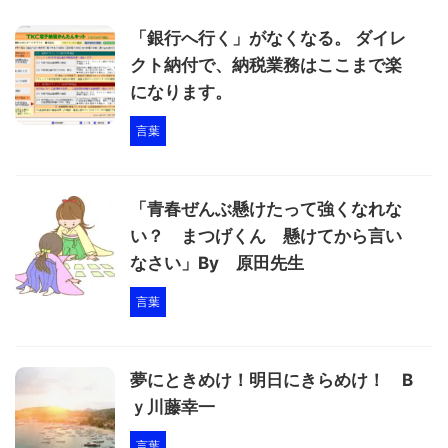
「銀行へ行く」がなくなる。 ダイレ
クト納付で、納税業務はここまで楽
になります。
言葉
「青春ぜんぶ懸けたって強くなれな
い？ まつげくん 懸けてから言い
なさい」By 原田先生
言葉
夢にときめけ！明日にきらめけ！ B
ｙ川藤幸一
言葉